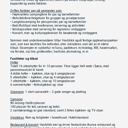
kapasitet og andre faktorer.
Driften fordeler seg på segmenter som:
• Høykvalitets campingferie for par og barnefamilier
• Aktivitetsferie/helgeturer for grupper og privatpersoner
• Langtidscamping for pensjonister, par og barnefamilier
• Bedriftstilbud med konferanse, servering og aktiviteter
• Selskapsutleie med servering for regionens innbyggere
• Konsert, mat- og kulturopplevelser for besøkende og innbyggere
Sammen med underleverandører tilbyr Havblikk også ferdige opplevelsespakker
som, som kan bestilles fra nettsiden, eller inkluderes som del av et større
tilbud. Eksempler er sykkeltur m/lunsj, padlekurs m/middag, RIB, havørnsafari,
via ferrata, zip line, grottesafari, havfiske, ølsmaking, m.m.
Fasiliteter og tilbud
Hytter
Totalt 16 utleiehytter for 4–10 personer. Flere ligger helt nede i fjæra, med
panoramautsikt til havet.
4 doble hytter – kjøkken, stue og 6 sengeplasser
5 utleiehytter – kjøkken, stue og 4 sengeplasser
1 utleiehytte – kjøkken, stue og 10 sengeplasser
6 sommerhytter –felleskjøkken og -stue
Glamping
: 1 stort canvastelt – 2 gode senger og platting
Camping
:
80 sesong-/helårsplasser
100 plasser for telt, caravan og bobil.
2 sanitæranlegg av god standard, samt 2 felles kjøkken- og TV-stuer.
Gjestehus
: Rom og leiligheter i hovedhuset. Hotellstandard
Restaurant & konsert
: Havblikk eier og driver fantastiske Aurora restaurant og