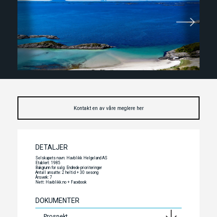
Kontakt en av våre meglere her
DETALJER
Selskapets navn: Havblikk Helgeland AS
Etablert: 1985
Bakgrunn for salg: Endrede prioriteringer
Antall ansatte: 2 heltid + 30 sesong
Årsverk: 7
Nett: Havblikk.no + Facebook
DOKUMENTER
Prospekt