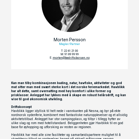
Morten Persson
Megler/Partner
T: 22 61 21 00
M: 91 89 99 99
E:
morten@bedriftsborsen.no
Kan man tilby kombinasjonen bading, natur, havfiske, aktiviteter og god
mat sitter man med svært sterke kort i det norske feriemarkedet. Havblikk
har alt dette, samt overnatting med høy komfort i ulike former og
prisklasser. Anlegget har lykkes med å skape en robust helårsdrift, og kan
vise til god økonomisk utvikling.
Driftskonsept
Havblikk ligger idyllisk til helt nede i vannkanten på Nesna, og byr på ekte
nordnorsk sydenferie, kombinert med fantastiske naturopplevelser og et allsidig
aktivitetstilbud. Anlegget har stor campingplass, og tilbyr i tillegg hytter av
ulike slag og rom med hotellstandard. Beliggenheten gjør Havblikk til en god
base for øyhopping og utforsking av resten av regionen.
Havblikk har med alle sine fasiliteter og samarbeidspartnere mulighet til å
skreddersy tilbud og opplevelser, basert på aktuell målgruppe, sesong,