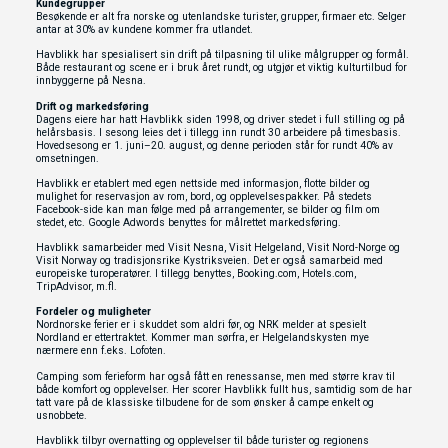
Kundegrupper
Besøkende er alt fra norske og utenlandske turister, grupper, firmaer etc. Selger
antar at 30% av kundene kommer fra utlandet.
Havblikk har spesialisert sin drift på tilpasning til ulike målgrupper og formål.
Både restaurant og scene er i bruk året rundt, og utgjør et viktig kulturtilbud for
innbyggerne på Nesna.
Drift og markedsføring
Dagens eiere har hatt Havblikk siden 1998, og driver stedet i full stilling og på
helårsbasis. I sesong leies det i tillegg inn rundt 30 arbeidere på timesbasis.
Hovedsesong er 1. juni–20. august, og denne perioden står for rundt 40% av
omsetningen.
Havblikk er etablert med egen nettside med informasjon, flotte bilder og
mulighet for reservasjon av rom, bord, og opplevelsespakker. På stedets
Facebook-side kan man følge med på arrangementer, se bilder og film om
stedet, etc. Google Adwords benyttes for målrettet markedsføring.
Havblikk samarbeider med Visit Nesna, Visit Helgeland, Visit Nord-Norge og
Visit Norway og tradisjonsrike Kystriksveien. Det er også samarbeid med
europeiske turoperatører. I tillegg benyttes, Booking.com, Hotels.com,
TripAdvisor, m.fl.
Fordeler og muligheter
Nordnorske ferier er i skuddet som aldri før, og NRK melder at spesielt
Nordland er ettertraktet. Kommer man sørfra, er Helgelandskysten mye
nærmere enn f.eks. Lofoten.
Camping som ferieform har også fått en renessanse, men med større krav til
både komfort og opplevelser. Her scorer Havblikk fullt hus, samtidig som de har
tatt vare på de klassiske tilbudene for de som ønsker å campe enkelt og
usnobbete.
Havblikk tilbyr overnatting og opplevelser til både turister og regionens