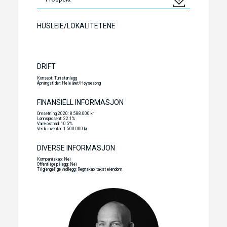
HUSLEIE/LOKALITETENE
DRIFT
Konsept: Turistanlegg
Åpningstider: Hele året/Høysesong
FINANSIELL INFORMASJON
Omsetning 2020: 8.588.000 kr
Lønnsprosent: 22.1%
Varekostnad: 10.5%
Verdi inventar: 1.500.000 kr
DIVERSE INFORMASJON
Kompaniskap: Nei
Offentlige pålegg: Nei
Tilgjengelige vedlegg: Regnskap, takst eiendom