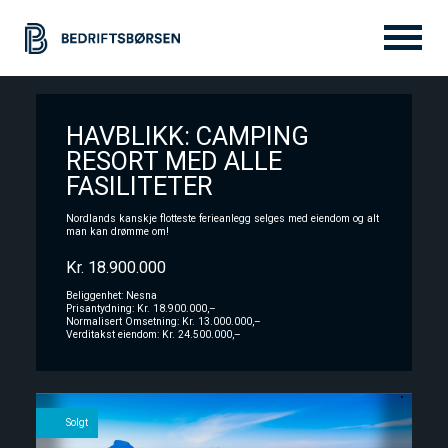
HAVBLIKK: CAMPING
Bedrift til salgs
RESORT MED ALLE
FASILITETER
Selge
Nordlands kanskje flotteste ferieanlegg selges med eiendom og alt
man kan drømme om!
Kr. 18.900.000
Tjenester
Beliggenhet: Nesna
Prisantydning: Kr. 18.900.000,–
Normalisert Omsetning: Kr. 13.000.000,–
Verditakst eiendom: Kr. 24.500.000,–
Om oss