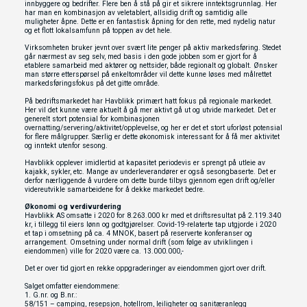
innbyggere og bedrifter. Flere ben å stå på gir et sikrere inntektsgrunnlag. Her
har man en kombinasjon av veletablert, allsidig drift og samtidig alle
muligheter åpne. Dette er en fantastisk åpning for den rette, med nydelig natur
og et flott lokalsamfunn på toppen av det hele.
Virksomheten bruker jevnt over svært lite penger på aktiv markedsføring. Stedet
går nærmest av seg selv, med basis i den gode jobben som er gjort for å
etablere samarbeid med aktører og nettsider, både regionalt og globalt. Ønsker
man større etterspørsel på enkeltområder vil dette kunne løses med målrettet
markedsføringsfokus på det gitte område.
På bedriftsmarkedet har Havblikk primært hatt fokus på regionale markedet.
Her vil det kunne være aktuelt å gå mer aktivt gå ut og utvide markedet. Det er
generelt stort potensial for kombinasjonen
overnatting/servering/aktivitet/opplevelse, og her er det et stort uforløst potensial
for flere målgrupper. Særlig er dette økonomisk interessant for å få mer aktivitet
og inntekt utenfor sesong.
Havblikk opplever imidlertid at kapasitet periodevis er sprengt på utleie av
kajakk, sykler, etc. Mange av underleverandører er også sesongbaserte. Det er
derfor nærliggende å vurdere om dette burde tilbys gjennom egen drift og/eller
videreutvikle samarbeidene for å dekke markedet bedre.
Økonomi og verdivurdering
Havblikk AS omsatte i 2020 for 8.263.000 kr med et driftsresultat på 2.119.340
kr, i tillegg til eiers lønn og godtgjørelser. Covid-19-relaterte tap utgjorde i 2020
et tap i omsetning på ca. 4 MNOK, basert på reserverte konferanser og
arrangement. Omsetning under normal drift (som følge av utviklingen i
eiendommen) ville for 2020 være ca. 13.000.000,-
Det er over tid gjort en rekke oppgraderinger av eiendommen gjort over drift.
Salget omfatter eiendommene:
1. G.nr. og B.nr.:
58/151 – camping, resepsjon, hotellrom, leiligheter og sanitæranlegg