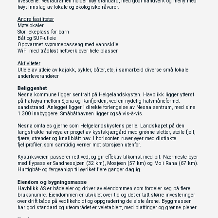
livescene. Restauranten holder høy standard, med godt håndverk og meny med
høyt innslag av lokale og økologiske råvarer.
Andre fasiliteter
Møtelokaler
Stor lekeplass for barn
Båt og SUP-utleie
Oppvarmet svømmebasseng med vannsklie
WiFi med trådløst nettverk over hele plassen
Aktiviteter
Utleie av utleie av kajakk, sykler, båter, etc, i samarbeid diverse små lokale
underleverandører
Beliggenhet
Nesna kommune ligger sentralt på Helgelandskysten. Havblikk ligger ytterst
på halvøya mellom Sjona og Ranfjorden, ved en nydelig halvmåneformet
sandstrand. Anlegget ligger i direkte forlengelse av Nesna sentrum, med sine
1.300 innbyggere. Småbåthavnen ligger også vis-à-vis.
Nesna omtales gjerne som Helgelandskystens perle. Landskapet på den
langstrakte halvøya er preget av kystskjærgård med grønne sletter, steile fjell,
fjære, strender og knallblått hav. I horisonten ruver øyer med distinkte
fjellprofiler, som samtidig verner mot storsjøen utenfor.
Kystriksveien passerer rett ved, og gir effektiv tilkomst med bil. Nærmeste byer
med flypass er Sandnessjøen (32 km), Mosjøen (57 km) og Mo i Rana (67 km).
Hurtigbåt- og fergeanløp til øyriket flere ganger daglig.
Eiendom og bygningsmasse
Havblikk AS er både eier og driver av eiendommen som fordeler seg på flere
bruksnumre. Eiendommen er utviklet over tid og det er tatt større investeringer
over drift både på vedlikeholdt og oppgradering de siste årene. Byggmassen
har god standard og uteområdet er veletablert, med plattinger og grønne plener.