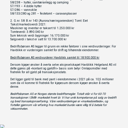
58/238 – hytter, sanitæranlegg og camping
57/193 – 4 doble hytter
57/286 – vannsklie
58/133/280 og 281 – festetomt – caravanplasser
2. G.nr. 58: B.nr 143 (Aurora/næringseiendom) Tomt: Eiet
Takst/markedsverdi 2021:
Maskiner og inventar er taksert til 1.250.000 kr
Tomteverdi: 3.890.040 kr
Sum teknisk verdi bygninger: 16.170.000 kr
Salgsverdi i takst er satt til 13.700.000 kr
Bedriftsbørsen AS legger til grunn en rekke faktorer i sine verdivurderinger. For
Havblikk er vurderingen samlet for drift og tilhørende eiendommer.
Bedriftsbørsen AS verdivurderer Havblikk samlet til 18.900.000 kr
Dersom kjøper ønsker å overta selve aksjeselskapet Havblikk Helgeland AS vil
dette gjøres på «kontant og gjeldfri» basis som betyr Omløpsmidler med
fratrekk for all gjeld på transaksjonsdato.
Det ligger gjeld til bank med pant i eiendommene i 2021 på ca. 10,5 millioner
som da vil komme til fratrekk for kjøpesum dersom kjøper ønsker å overta
denne.
Bedriftsbørsen AS er Norges største bedriftsmegler. Totalt står vi for 60-70
transaksjoner i SMB- markedet hvert år. Vi har unik kompetanse på salg av bedrift
og bred transaksjonserfaring. Våre verdivurderinger er «markedsrettede», og
forteller gjennom vår erfaring hva markedet burde være villig til å betale for
virksomheten.