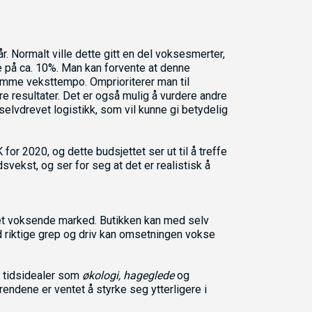
. Normalt ville dette gitt en del voksesmerter,
je på ca. 10%. Man kan forvente at denne
amme veksttempo. Omprioriterer man til
kere resultater. Det er også mulig å vurdere andre
selvdrevet logistikk, som vil kunne gi betydelig
r 2020, og dette budsjettet ser ut til å treffe
vekst, og ser for seg at det er realistisk å
 i et voksende marked. Butikken kan med selv
d riktige grep og driv kan omsetningen vokse
il tidsidealer som
økologi, hageglede
og
rendene er ventet å styrke seg ytterligere i