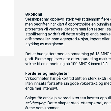
Økonomi
Selskapet har opplevd sterk vekst gjennom flere år
men bedriften har klart å opprettholde en bunnlin
prosenten vil vedvare, dersom man fortsetter i s
stabilisering av drift vil dette trolig gi enda ster
driftsmodeller, som egenproduksjon, import eller 
styrking av marginene.
Det er budsjettert med en omsetning på 18 MNOK fo
godt. Eierne opplever stor etterspørsel og markeds
vokse til en omsetning på 100 MNOK innen få år.
Fordeler og muligheter
Virksomheten har på kort tid blitt en sterk aktør
liten innsats fortsette sin gode voksetakt, og me
enda mer intensivt.
Salget får drahjelp av produkter tett knyttet opp t
selvberging.
Dette skaper sterk etterspørsel, og t
årene som kommer.