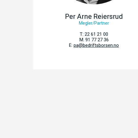
Per Arne Reiersrud
Megler/Partner
T: 22 61 21 00
M: 91 77 27 36
E:
pa@bedriftsborsen.no