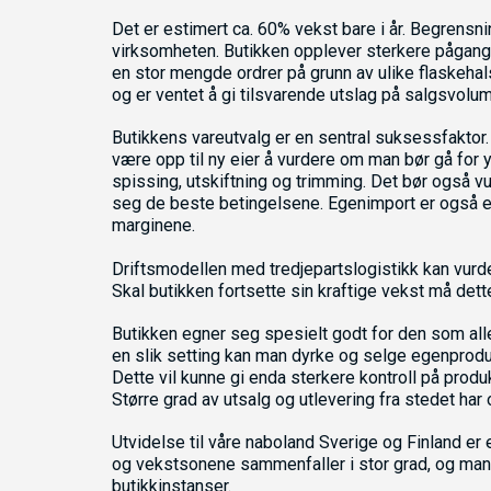
Det er estimert ca. 60% vekst bare i år. Begrensni
virksomheten. Butikken opplever sterkere pågang 
en stor mengde ordrer på grunn av ulike flaskehal
og er ventet å gi tilsvarende utslag på salgsvolum
Butikkens vareutvalg er en sentral suksessfaktor.
være opp til ny eier å vurdere om man bør gå for y
spissing, utskiftning og trimming. Det bør også vu
seg de beste betingelsene. Egenimport er også e
marginene.
Driftsmodellen med tredjepartslogistikk kan vurd
Skal butikken fortsette sin kraftige vekst må dett
Butikken egner seg spesielt godt for den som aller
en slik setting kan man dyrke og selge egenprodus
Dette vil kunne gi enda sterkere kontroll på prod
Større grad av utsalg og utlevering fra stedet har 
Utvidelse til våre naboland Sverige og Finland e
og vekstsonene sammenfaller i stor grad, og man
butikkinstanser.