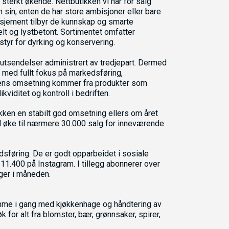
 sterkt økende. Nettbutikken vi har for salg
sin, enten de har store ambisjoner eller bare
asjement tilbyr de kunnskap og smarte
lt og lystbetont. Sortimentet omfatter
tstyr for dyrking og konservering.
 utsendelser administrert av tredjepart. Dermed
med fullt fokus på markedsføring,
kkens omsetning kommer fra produkter som
kviditet og kontroll i bedriften.
kken en stabilt god omsetning ellers om året
il øke til nærmere 30.000 salg for inneværende
dsføring. De er godt opparbeidet i sosiale
1.400 på Instagram. I tillegg abonnerer over
ger i måneden.
komme i gang med kjøkkenhage og håndtering av
k for alt fra blomster, bær, grønnsaker, spirer,