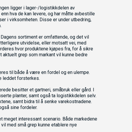
ngen ligger i lager-/logistikkdelen av
enn hva de kan levere, og har måtte avbestille
ser i virksomheten. Disse er under utbedring,
.
 Dagens sortiment er omfattende, og det vil
tterligere utvidelse, eller motsatt vei, med
rderes hvor produktene kjøpes fra, for å sikre
t aktuelt grep som markant vil kunne bedre
eres til både å være en fordel og en ulempe.
e leddet forsterkes.
ede besitter et gartneri, småbruk eller gård. I
erte planter, samt også ta logistikkdelen selv.
uktene, samt bidra til å senke varekostnadene.
også sine fordeler.
r et meget interessant scenario. Både markedene
 vil med små grep kunne etablere nye