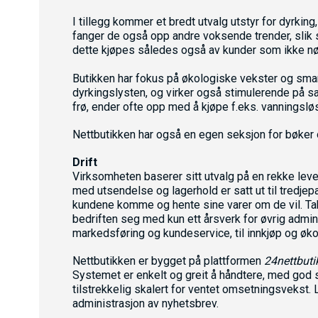
I tillegg kommer et bredt utvalg utstyr for dyrkin
fanger de også opp andre voksende trender, sli
dette kjøpes således også av kunder som ikke nø
Butikken har fokus på økologiske vekster og smarte
dyrkingslysten, og virker også stimulerende på s
frø, ender ofte opp med å kjøpe f.eks. vanningsløs
Nettbutikken har også en egen seksjon for bøker 
Drift
Virksomheten baserer sitt utvalg på en rekke levera
med utsendelse og lagerhold er satt ut til tredjep
kundene komme og hente sine varer om de vil. Ta
bedriften seg med kun ett årsverk for øvrig admini
markedsføring og kundeservice, til innkjøp og øk
Nettbutikken er bygget på plattformen
24nettbuti
Systemet er enkelt og greit å håndtere, med god 
tilstrekkelig skalert for ventet omsetningsvekst.
administrasjon av nyhetsbrev.