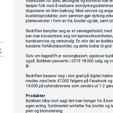
Interessen for sunn, økologisk og kortreist mat er
hjelper folk med å realisere selvdyrkingsdrømmen 
disponerer en liten balkong. Med service og eng
kvalitetsprodukter, som sammen gjør dyrking enke
plantevekster i form av frø, knoller og løk, samt u
Bedriften benytter seg av et varelagerhotell, med
kan man konsentrere seg om kjernevirksomheten, 
kundeservice og vareutvalg. En stor del av buti
kundene forhåndsbestiller, og dette bidrar til god li
Selv om hagedrift er sesongbasert, opplever buti
også. Butikken passerte i 2019 18.000 salg, og v
år.
Bedriften baserer seg i stor grad på digital marke
medier, med hele 47.000 følgere på Facebook og 1
14.000 på nyhetsbrevene som sendes ut 1-2 gan
Produkter
Butikken tilbyr kort sagt det man trenger for å 
egen avling. Sortimentet omfatter frø, knoller og lø
plen og blomstereng.