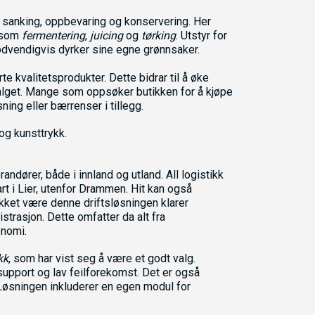
g, sanking, oppbevaring og konservering. Her
k som
fermentering
,
juicing
og
tørking
. Utstyr for
dvendigvis dyrker sine egne grønnsaker.
 kvalitetsprodukter. Dette bidrar til å øke
alget. Mange som oppsøker butikken for å kjøpe
ning eller bærrenser i tillegg.
og kunsttrykk.
ndører, både i innland og utland. All logistikk
art i Lier, utenfor Drammen. Hit kan også
kket være denne driftsløsningen klarer
strasjon. Dette omfatter da alt fra
onomi.
kk
, som har vist seg å være et godt valg.
support og lav feilforekomst. Det er også
 Løsningen inkluderer en egen modul for