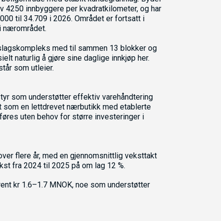
av 4250 innbyggere per kvadratkilometer, og har
00 til 34.709 i 2026. Området er fortsatt i
 i nærområdet.
ttslagskompleks med til sammen 13 blokker og
lt naturlig å gjøre sine daglige innkjøp her.
tår som utleier.
tyr som understøtter effektiv varehåndtering
 som en lettdrevet nærbutikk med etablerte
føres uten behov for større investeringer i
ver flere år, med en gjennomsnittlig veksttakt
st fra 2024 til 2025 på om lag 12 %.
trent kr 1.6–1.7 MNOK, noe som understøtter