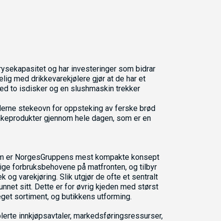
frysekapasitet og har investeringer som bidrar
ikelig med drikkevarekjølere gjør at de har et
ed to isdisker og en slushmaskin trekker
derne stekeovn for oppsteking av ferske brød
 bakeprodukter gjennom hele dagen, som er en
 som er NorgesGruppens mest kompakte konsept
ige forbruksbehovene på matfronten, og tilbyr
 og varekjøring. Slik utgjør de ofte et sentralt
nnet sitt. Dette er for øvrig kjeden med størst
e eget sortiment, og butikkens utforming.
ablerte innkjøpsavtaler, markedsføringsressurser,