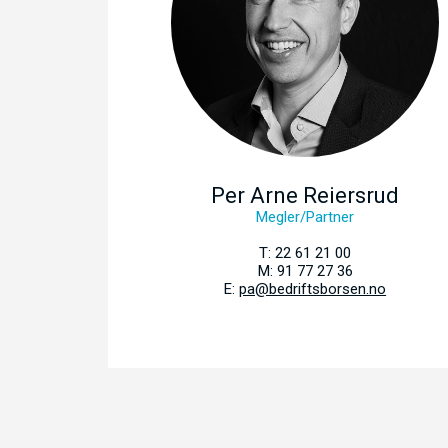
Per Arne Reiersrud
Megler/Partner
T: 22 61 21 00
M: 91 77 27 36
E:
pa@bedriftsborsen.no