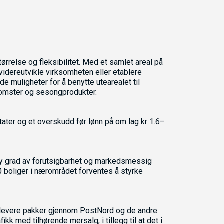
ørrelse og fleksibilitet. Med et samlet areal på
videreutvikle virksomheten eller etablere
ode muligheter for å benytte utearealet til
blomster og sesongprodukter.
ltater og et overskudd før lønn på om lag kr 1.6–
høy grad av forutsigbarhet og markedsmessig
0 boliger i nærområdet forventes å styrke
 levere pakker gjennom PostNord og de andre
k med tilhørende mersalg, i tillegg til at det i