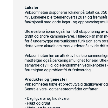
Lokaler
Virksomheten disponerer lokaler på totalt ca. 350
m². Lokalene ble totalrenovert i 2014 og fremstå
funksjonell med gode lager- og oppbevaringsmulighe
Utearealene åpner også for flott eksponering av 
grønt og andre kampanjevarer. I tillegg kan man 
for å underbygge nærbutikkens funksjon som sosia
dette være aktuelt om man vurderer å utvide drift
Virksomheten har en attraktiv husleie sammenlign
medfølger også parkeringsmulighet for eier. Utle
samarbeidsvillig, og eiendommen vedlikeholdes go
forutsigbar og problemfri driftshverdag.
Produkter og tjenester
Virksomheten tilbyr et bredt utvalg dagligvarer og
Sentrale vare- og tjenesteområder omfatter:
• Dagligvarer og kioskvarer
• Frukt og grønt