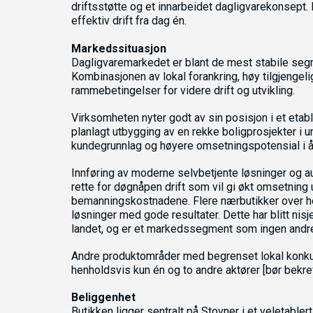
driftsstøtte og et innarbeidet dagligvarekonsept. D
effektiv drift fra dag én.
Markedssituasjon
Dagligvaremarkedet er blant de mest stabile seg
Kombinasjonen av lokal forankring, høy tilgjengeli
rammebetingelser for videre drift og utvikling.
Virksomheten nyter godt av sin posisjon i et etab
planlagt utbygging av en rekke boligprosjekter i u
kundegrunnlag og høyere omsetningspotensial i
Innføring av moderne selvbetjente løsninger og 
rette for døgnåpen drift som vil gi økt omsetning 
bemanningskostnadene. Flere nærbutikker over hele
løsninger med gode resultater. Dette har blitt ni
landet, og er et markedssegment som ingen andre h
Andre produktområder med begrenset lokal konku
henholdsvis kun én og to andre aktører [bør bekref
Beliggenhet
Butikken ligger sentralt på Stovner i et veletabl