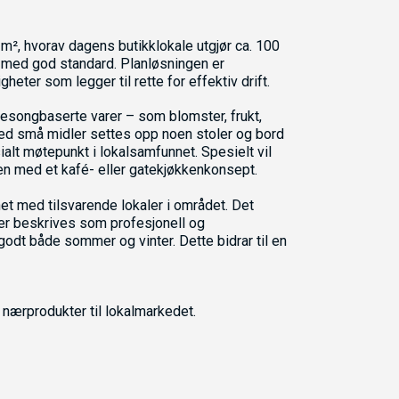
 m², hvorav dagens butikklokale utgjør ca. 100
r med god standard. Planløsningen er
ter som legger til rette for effektiv drift.
sesongbaserte varer – som blomster, frukt,
med små midler settes opp noen stoler og bord
lt møtepunkt i lokalsamfunnet. Spesielt vil
en med et kafé- eller gatekjøkkenkonsept.
et med tilsvarende lokaler i området. Det
ier beskrives som profesjonell og
dt både sommer og vinter. Dette bidrar til en
 nærprodukter til lokalmarkedet.