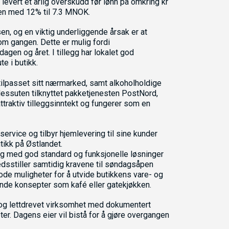
g levert et årlig overskudd før lønn på omkring kr
en med 12% til 7.3 MNOK.
sen, og en viktig underliggende årsak er at
om gangen. Dette er mulig fordi
en og året. I tillegg har lokalet god
te i butikk.
 tilpasset sitt nærmarked, samt alkoholholdige
dessuten tilknyttet pakketjenesten PostNord,
traktiv tilleggsinntekt og fungerer som en
service og tilbyr hjemlevering til sine kunder
tikk på Østlandet.
dag med god standard og funksjonelle løsninger
fredsstiller samtidig kravene til søndagsåpen
gode muligheter for å utvide butikkens vare- og
nde konsepter som kafé eller gatekjøkken.
rt og lettdrevet virksomhet med dokumentert
ter. Dagens eier vil bistå for å gjøre overgangen