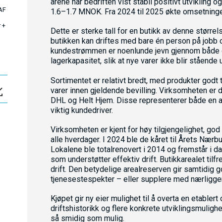
årene har bedriften vist stabil positivt utvikling o
AF
1.6–1.7 MNOK. Fra 2024 til 2025 økte omsetning
 +
Dette er sterke tall for en butikk av denne størrel
butikken kan driftes med bare én person på jobb 
kundestrømmen er noenlunde jevn gjennom både dag
lagerkapasitet, slik at nye varer ikke blir stående u
Sortimentet er relativt bredt, med produkter godt
varer innen gjeldende bevilling. Virksomheten er 
DHL og Helt Hjem. Disse representerer både en at
viktig kundedriver.
Virksomheten er kjent for høy tilgjengelighet, god 
alle hverdager. I 2024 ble de kåret til Årets Nærbu
Lokalene ble totalrenovert i 2014 og fremstår i 
som understøtter effektiv drift. Butikkarealet til
drift. Den betydelige arealreserven gir samtidig 
tjenesestespekter – eller supplere med nærligge
Kjøpet gir ny eier mulighet til å overta en etable
driftshistorikk og flere konkrete utviklingsmulighe
så smidig som mulig.