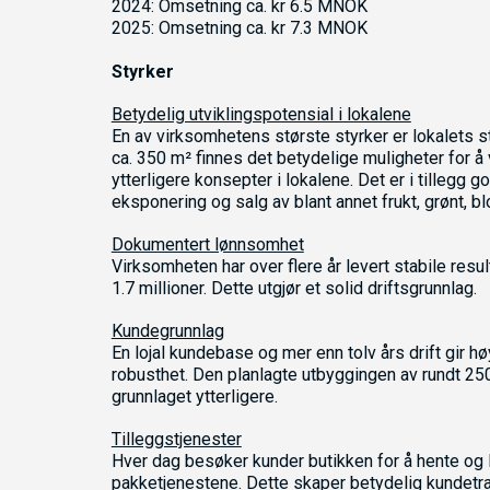
2024: Omsetning ca. kr 6.5 MNOK
2025: Omsetning ca. kr 7.3 MNOK
Styrker
Betydelig utviklingspotensial i lokalene
En av virksomhetens største styrker er lokalets st
ca. 350 m² finnes det betydelige muligheter for å 
ytterligere konsepter i lokalene. Det er i tillegg g
eksponering og salg av blant annet frukt, grønt, 
Dokumentert lønnsomhet
Virksomheten har over flere år levert stabile resu
1.7 millioner. Dette utgjør et solid driftsgrunnlag.
Kundegrunnlag
En lojal kundebase og mer enn tolv års drift gir 
robusthet. Den planlagte utbyggingen av rundt 25
grunnlaget ytterligere.
Tilleggstjenester
Hver dag besøker kunder butikken for å hente og
pakketjenestene. Dette skaper betydelig kundetrafik