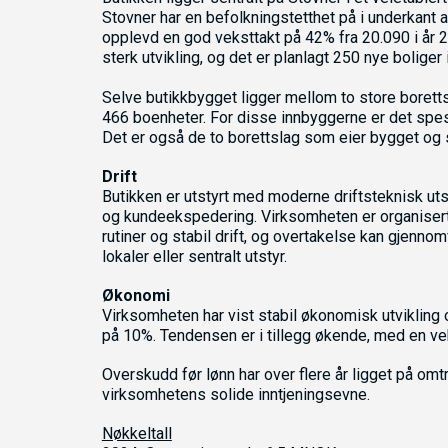
Stovner har en befolkningstetthet på i underkant 
opplevd en god veksttakt på 42% fra 20.090 i år 20
sterk utvikling, og det er planlagt 250 nye boliger
Selve butikkbygget ligger mellom to store bore
466 boenheter. For disse innbyggerne er det spesie
Det er også de to borettslag som eier bygget og s
Drift
Butikken er utstyrt med moderne driftsteknisk uts
og kundeekspedering. Virksomheten er organisert
rutiner og stabil drift, og overtakelse kan gjennom
lokaler eller sentralt utstyr.
Økonomi
Virksomheten har vist stabil økonomisk utvikling o
på 10%. Tendensen er i tillegg økende, med en vek
Overskudd før lønn har over flere år ligget på om
virksomhetens solide inntjeningsevne.
Nøkkeltall