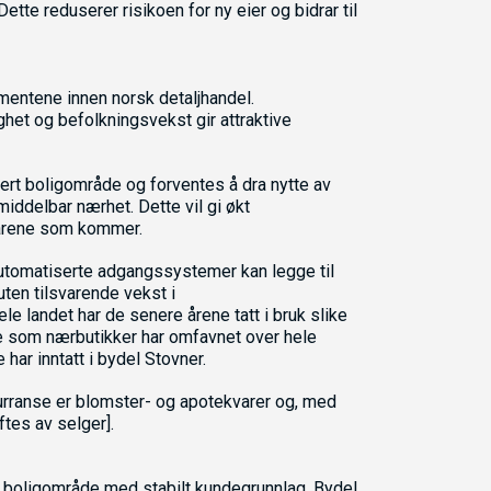
ette reduserer risikoen for ny eier og bidrar til
mentene innen norsk detaljhandel.
ghet og befolkningsvekst gir attraktive
lert boligområde og forventes å dra nytte av
middelbar nærhet. Dette vil gi økt
 årene som kommer.
automatiserte adgangssystemer kan legge til
uten tilsvarende vekst i
 landet har de senere årene tatt i bruk slike
sje som nærbutikker har omfavnet over hele
ar inntatt i bydel Stovner.
rranse er blomster- og apotekvarer og, med
tes av selger].
ert boligområde med stabilt kundegrunnlag. Bydel