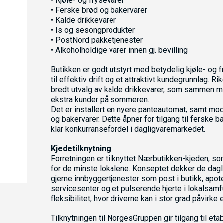
• Kjøle- og frysevarer
• Ferske brød og bakervarer
• Kalde drikkevarer
• Is og sesongprodukter
• PostNord pakketjenester
• Alkoholholdige varer innen gj. bevilling
Butikken er godt utstyrt med betydelig kjøle- og 
til effektiv drift og et attraktivt kundegrunnlag. R
bredt utvalg av kalde drikkevarer, som sammen m
ekstra kunder på sommeren.
Det er installert en nyere panteautomat, samt mo
og bakervarer. Dette åpner for tilgang til ferske
klar konkurransefordel i dagligvaremarkedet.
Kjedetilknytning
Forretningen er tilknyttet Nærbutikken-kjeden,
for de minste lokalene. Konseptet dekker de dagl
gjerne innbyggertjenester som post i butikk, apotek
servicesenter og et pulserende hjerte i lokalsamfu
fleksibilitet, hvor driverne kan i stor grad påvirk
Tilknytningen til NorgesGruppen gir tilgang til et