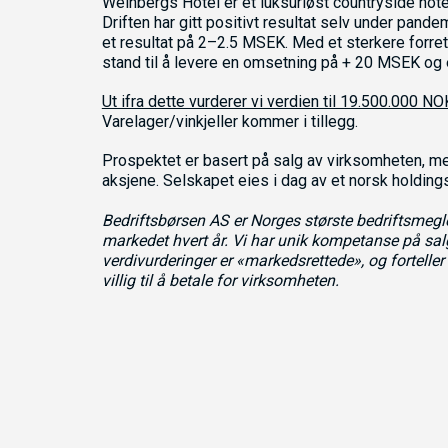
Weinbergs Hotel er et luksuriøst countryside hotel
Driften har gitt positivt resultat selv under pandem
et resultat på 2–2.5 MSEK. Med et sterkere forre
stand til å levere en omsetning på + 20 MSEK og 
Ut ifra dette vurderer vi verdien til 19.500.000 NO
Varelager/vinkjeller kommer i tillegg.
Prospektet er basert på salg av virksomheten, me
aksjene. Selskapet eies i dag av et norsk holding
Bedriftsbørsen AS er Norges største bedriftsmegler
markedet hvert år. Vi har unik kompetanse på salg
verdivurderinger er «markedsrettede», og fortell
villig til å betale for virksomheten.