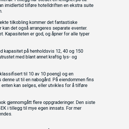
midlertid tilføre hotelldriften en ekstra suite
m.
irekte tilkobling kommer det fantastiske
er kan det også arrangeres separate eventer.
t. Kapasiteten er god, og åpner for alle typer
ed kapasitet på henholdsvis 12, 40 og 150
utrustet med blant annet kraftig lys- og
klassifisert til 10 av 10 poeng) og en
es denne ut til en nabogård. På eiendommen fins
enten kan selges, eller utvikles for å tilføre
nok gjennomgått flere oppgraderinger. Den siste
EK i tillegg til mye egen innsats. For mer
endes.