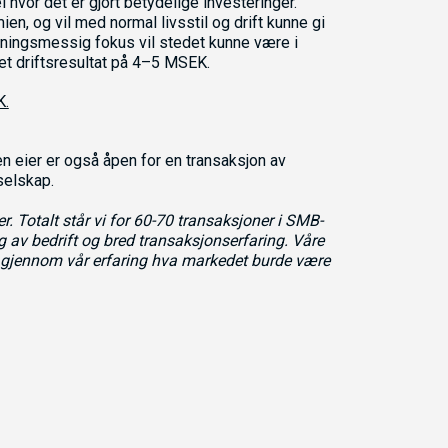
 hvor det er gjort betydelige investeringer.
ien, og vil med normal livsstil og drift kunne gi
tningsmessig fokus vil stedet kunne være i
et driftsresultat på 4–5 MSEK.
K.
n eier er også åpen for en transaksjon av
selskap.
. Totalt står vi for 60-70 transaksjoner i SMB-
 av bedrift og bred transaksjonserfaring. Våre
er gjennom vår erfaring hva markedet burde være