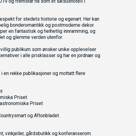
2019 og fremstår nå som et luksushotell i
respekt for stedets historie og egenart. Her kan
pelig bonderomantikk og postmoderne dekor.
er en fantastisk og helhetlig innramming, og
ndet og glemme verden utenfor.
svillig publikum som ønsker unike opplevelser
ernativer i alle prisklasser og har en jordnær og
t i en rekke publikasjoner og mottatt flere
et
omiska Priset
Gastronomiska Priset
Countrysmart og Aftonbladet.
ant, vinkjeller, gårdsbutikk og konferanserom.