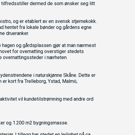
ilfredsstiller dermed de som ønsker seg litt
stro, og er etablert av en svensk stjernekokk.
ad hentet fra lokale bønder og gårdens egne
ne drueranker.
use hagen og gårdsplassen gjør at man nærmest
ehovet for overnatting overstiger stedets
e overnattingssteder i nærheten.
sydenstrendene i naturskjønne Skåne. Dette er
r kort fra Trelleborg, Ystad, Malmö,
raktivitet vil kundetilstrømning med andre ord
åker og 1.200 m2 bygningsmasse.
eriør. I tillegg har stedet en leilighet på ca.