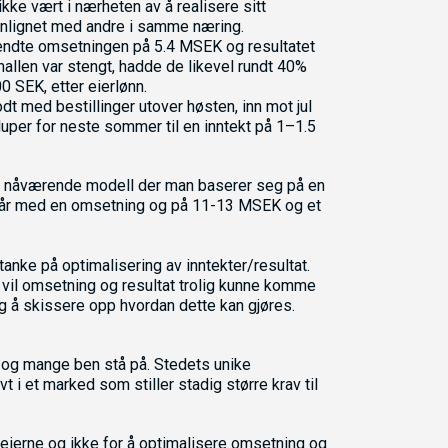
kke vært i nærheten av å realisere sitt
enlignet med andre i samme næring.
, endte omsetningen på 5.4 MSEK og resultatet
allen var stengt, hadde de likevel rundt 40%
 SEK, etter eierlønn.
t med bestillinger utover høsten, inn mot jul
uper for neste sommer til en inntekt på 1–1.5
fra nåværende modell der man baserer seg på en
malår med en omsetning og på 11-13 MSEK og et
tanke på optimalisering av inntekter/resultat.
vil omsetning og resultat trolig kunne komme
 å skissere opp hvordan dette kan gjøres.
 og mange ben stå på. Stedets unike
t i et marked som stiller stadig større krav til
r eierne og ikke for å optimalisere omsetning og