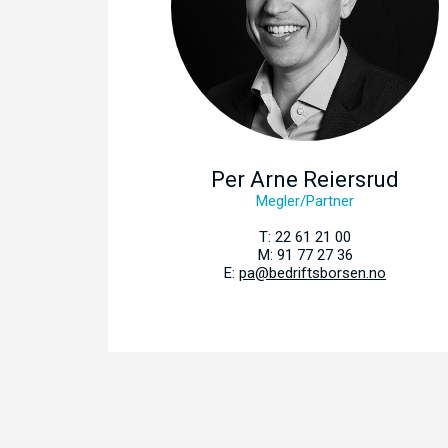
Per Arne Reiersrud
Megler/Partner
T: 22 61 21 00
M: 91 77 27 36
E:
pa@bedriftsborsen.no