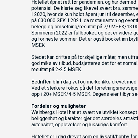
Hotellet åpnet rett før pandemien, og har dermed i
potensial. De klarte seg likevel svært bra, samm
I 2020, hvor de kun holdt åpent juni til desember
på 630.000 SEK. I 2021, da restauranten og eventh
belegg og omsetning/resultat på 7,9 MSEK/13.000
Sommeren 2022 er fullbooket, og det er videre god
og for neste sommer. Det er også booket inn bryll
MSEK.
Stedet kan driftes på forskjellige måter, men ut
god miks av tilbud, budsjetteres det for et nor
resultat på 2-2.5 MSEK.
Bedriften blir i dag vel og merke ikke drevet med 
Ved et sterkere fokus på det forretningsmessige 
opp i 20+ MSEK/4-5 MSEK. Dagens eier tilbyr seg
Fordeler og muligheter
Weinbergs Hotel har et svært velutviklet konsept
beliggenhet og karakter gjør det særdeles attraktiv
autensitet, opplevelser og luksuriøs komfort.
Hotellet er i dag drevet som en livsstil/hobby fo