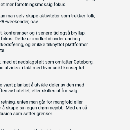
a et mer forretningsmessig fokus.
an man selv skape aktiviteter som trekker folk,
SPA-weekender, osv.
t, konferanser og i senere tid også bryllup.
e fokus. Dette er imidlertid under endring.
kedsføring, og er ikke tilknyttet plattformer
te.
t, med et nedslagsfelt som omfatter Gøteborg,
e utvides, i takt med hvor unikt konseptet
e vært planlagt å utvikle deler av den med
n av hotellet, eller skilles ut for salg.
t retning, enten man går for mangfold eller
ler å skape sin egen drømmejobb. Med en så
ntasien som setter grenser.