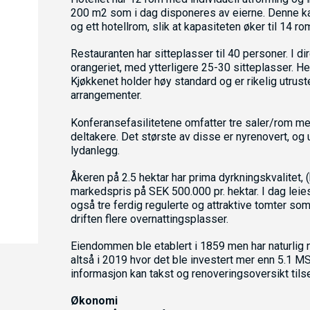
200 m2 som i dag disponeres av eierne. Denne kan i
og ett hotellrom, slik at kapasiteten øker til 14 ro
Restauranten har sitteplasser til 40 personer. I d
orangeriet, med ytterligere 25-30 sitteplasser. H
Kjøkkenet holder høy standard og er rikelig utruste
arrangementer.
Konferansefasilitetene omfatter tre saler/rom m
deltakere. Det største av disse er nyrenovert, og 
lydanlegg.
Åkeren på 2.5 hektar har prima dyrkningskvalitet, (
markedspris på SEK 500.000 pr. hektar. I dag lei
også tre ferdig regulerte og attraktive tomter som 
driften flere overnattingsplasser.
Eiendommen ble etablert i 1859 men har naturlig 
altså i 2019 hvor det ble investert mer enn 5.1 MS
informasjon kan takst og renoveringsoversikt tils
Økonomi