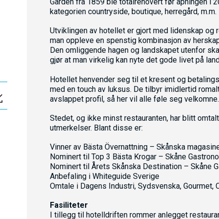
Gården fra 1859 ble totalrenovert før åpningen i 
kategorien countryside, boutique, herregård, m.m.
Utviklingen av hotellet er gjort med lidenskap og 
man oppleve en spenstig kombinasjon av herska
Den omliggende hagen og landskapet utenfor skap
gjør at man virkelig kan nyte det gode livet på la
Hotellet henvender seg til et kresent og betaling
med en touch av luksus. De tilbyr imidlertid romalt
avslappet profil, så her vil alle føle seg velkomne.
Stedet, og ikke minst restauranten, har blitt omtal
utmerkelser. Blant disse er:
Vinner av Bästa Övernattning – Skånska magasin
Nominert til Top 3 Bästa Krogar – Skåne Gastron
Nominert til Årets Skånska Destination – Skåne 
Anbefaling i Whiteguide Sverige
Omtale i Dagens Industri, Sydsvenska, Gourmet, 
Fasiliteter
I tillegg til hotelldriften rommer anlegget restaur