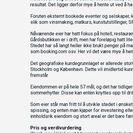
resultat. Det ligger derfor mye å hente ut ved å h
Foruten eksternt bookede eventer og selskaper, k
slik som vinsmaking, matkurs, kunstutstillinger, 
Nåværende eier har hatt fokus på hotell, restauran
Gårdsbutikken er i drift, men har foreløpig hatt lit
Stedet har så langt heller ikke brukt penger på mar
som booking.com osv. Her vil det være mye å hen
Det geografiske kundegrunnlaget er allerede stor
Stockholm og København. Dette vil imidlertid kunn
fremstår.
Eiendommen er på hele 57 mål, og det har tidliger
sommerhytter. Disse kan enten knyttes opp til drifte
Som eier står man fritt til å utvikle stedet i ønske
spissing, og enten man kjøper for investering el
innholdsrik eiendom og stort areal er det bare fa
Pris og verdivurdering