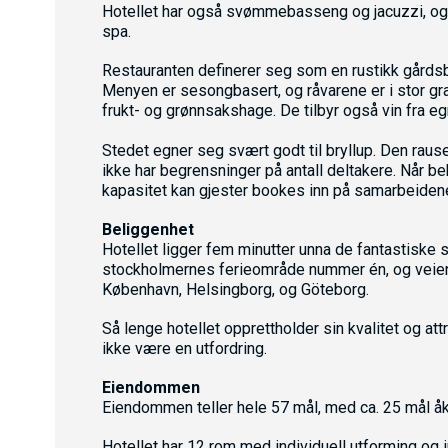
Hotellet har også svømmebasseng og jacuzzi, og t
spa.
Restauranten definerer seg som en rustikk gårdsbi
Menyen er sesongbasert, og råvarene er i stor gr
frukt- og grønnsakshage. De tilbyr også vin fra eg
Stedet egner seg svært godt til bryllup. Den ra
ikke har begrensninger på antall deltakere. Når b
kapasitet kan gjester bookes inn på samarbeiden
Beliggenhet
Hotellet ligger fem minutter unna de fantastiske 
stockholmernes ferieområde nummer én, og veien e
København, Helsingborg, og Göteborg.
Så lenge hotellet opprettholder sin kvalitet og att
ikke være en utfordring.
Eiendommen
Eiendommen teller hele 57 mål, med ca. 25 mål 
Hotellet har 12 rom med individuell utforming og int