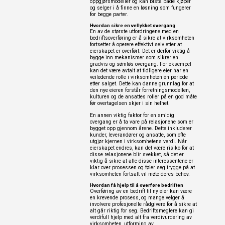
oppgjørsmodeller og kan bistå både kjøper
og selger i å finne en løsning som fungerer
for begge parter.
Hvordan sikre en vellykket overgang
En av de største utfordringene med en
bedriftsoverføring er å sikre at virksomheten
fortsetter å operere effektivt selv etter at
eierskapet er overført. Det er derfor viktig å
bygge inn mekanismer som sikrer en
gradvis og sømløs overgang. For eksempel
kan det være avtalt at tidligere eier har en
veiledende rolle i virksomheten en periode
etter salget. Dette kan danne grunnlag for at
den nye eieren forstår forretningsmodellen,
kulturen og de ansattes roller på en god måte
før overtagelsen skjer i sin helhet.
En annen viktig faktor for en smidig
overgang er å ta vare på relasjonene som er
bygget opp gjennom årene. Dette inkluderer
kunder, leverandører og ansatte, som ofte
utgjør kjernen i virksomhetens verdi. Når
eierskapet endres, kan det være risiko for at
disse relasjonene blir svekket, så det er
viktig å sikre at alle disse interessentene er
klar over prosessen og føler seg trygge på at
virksomheten fortsatt vil møte deres behov.
Hvordan få hjelp til å overføre bedriften
Overføring av en bedrift til ny eier kan være
en krevende prosess, og mange velger å
involvere profesjonelle rådgivere for å sikre at
alt går riktig for seg. Bedriftsmeglere kan gi
verdifull hjelp med alt fra verdivurdering av
virksomheten, utforming av