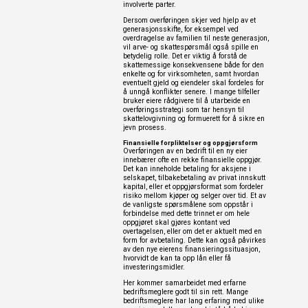
involverte parter.
Dersom overføringen skjer ved hjelp av et
generasjonsskifte, for eksempel ved
overdragelse av familien til neste generasjon,
vil arve- og skattespørsmål også spille en
betydelig rolle. Det er viktig å forstå de
skattemessige konsekvensene både for den
enkelte og for virksomheten, samt hvordan
eventuelt gjeld og eiendeler skal fordeles for
å unngå konflikter senere. I mange tilfeller
bruker eiere rådgivere til å utarbeide en
overføringsstrategi som tar hensyn til
skattelovgivning og formuerett for å sikre en
jevn prosess.
Finansielle forpliktelser og oppgjørsform
Overføringen av en bedrift til en ny eier
innebærer ofte en rekke finansielle oppgjør.
Det kan inneholde betaling for aksjene i
selskapet, tilbakebetaling av privat innskutt
kapital, eller et oppgjørsformat som fordeler
risiko mellom kjøper og selger over tid. Et av
de vanligste spørsmålene som oppstår i
forbindelse med dette trinnet er om hele
oppgjøret skal gjøres kontant ved
overtagelsen, eller om det er aktuelt med en
form for avbetaling. Dette kan også påvirkes
av den nye eierens finansieringssituasjon,
hvorvidt de kan ta opp lån eller få
investeringsmidler.
Her kommer samarbeidet med erfarne
bedriftsmeglere godt til sin rett. Mange
bedriftsmeglere har lang erfaring med ulike