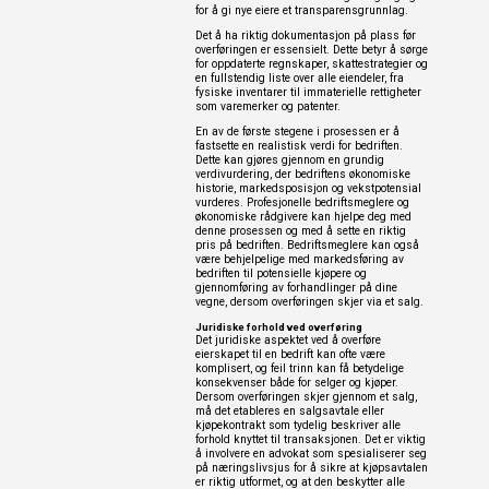
for å gi nye eiere et transparensgrunnlag.
Det å ha riktig dokumentasjon på plass før
overføringen er essensielt. Dette betyr å sørge
for oppdaterte regnskaper, skattestrategier og
en fullstendig liste over alle eiendeler, fra
fysiske inventarer til immaterielle rettigheter
som varemerker og patenter.
En av de første stegene i prosessen er å
fastsette en realistisk verdi for bedriften.
Dette kan gjøres gjennom en grundig
verdivurdering, der bedriftens økonomiske
historie, markedsposisjon og vekstpotensial
vurderes. Profesjonelle bedriftsmeglere og
økonomiske rådgivere kan hjelpe deg med
denne prosessen og med å sette en riktig
pris på bedriften. Bedriftsmeglere kan også
være behjelpelige med markedsføring av
bedriften til potensielle kjøpere og
gjennomføring av forhandlinger på dine
vegne, dersom overføringen skjer via et salg.
Juridiske forhold ved overføring
Det juridiske aspektet ved å overføre
eierskapet til en bedrift kan ofte være
komplisert, og feil trinn kan få betydelige
konsekvenser både for selger og kjøper.
Dersom overføringen skjer gjennom et salg,
må det etableres en salgsavtale eller
kjøpekontrakt som tydelig beskriver alle
forhold knyttet til transaksjonen. Det er viktig
å involvere en advokat som spesialiserer seg
på næringslivsjus for å sikre at kjøpsavtalen
er riktig utformet, og at den beskytter alle