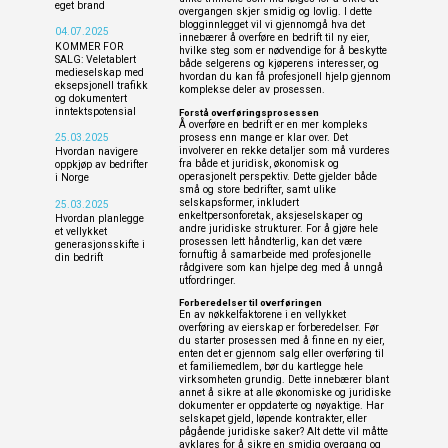
eget brand
overgangen skjer smidig og lovlig. I dette
blogginnlegget vil vi gjennomgå hva det
04.07.2025
innebærer å overføre en bedrift til ny eier,
KOMMER FOR
hvilke steg som er nødvendige for å beskytte
SALG: Veletablert
både selgerens og kjøperens interesser, og
medieselskap med
hvordan du kan få profesjonell hjelp gjennom
eksepsjonell trafikk
komplekse deler av prosessen.
og dokumentert
inntektspotensial
Forstå overføringsprosessen
Å overføre en bedrift er en mer kompleks
prosess enn mange er klar over. Det
25.03.2025
involverer en rekke detaljer som må vurderes
Hvordan navigere
fra både et juridisk, økonomisk og
oppkjøp av bedrifter
operasjonelt perspektiv. Dette gjelder både
i Norge
små og store bedrifter, samt ulike
selskapsformer, inkludert
25.03.2025
enkeltpersonforetak, aksjeselskaper og
Hvordan planlegge
andre juridiske strukturer. For å gjøre hele
et vellykket
prosessen lett håndterlig, kan det være
generasjonsskifte i
fornuftig å samarbeide med profesjonelle
din bedrift
rådgivere som kan hjelpe deg med å unngå
utfordringer.
Forberedelser til overføringen
En av nøkkelfaktorene i en vellykket
overføring av eierskap er forberedelser. Før
du starter prosessen med å finne en ny eier,
enten det er gjennom salg eller overføring til
et familiemedlem, bør du kartlegge hele
virksomheten grundig. Dette innebærer blant
annet å sikre at alle økonomiske og juridiske
dokumenter er oppdaterte og nøyaktige. Har
selskapet gjeld, løpende kontrakter, eller
pågående juridiske saker? Alt dette vil måtte
avklares for å sikre en smidig overgang og