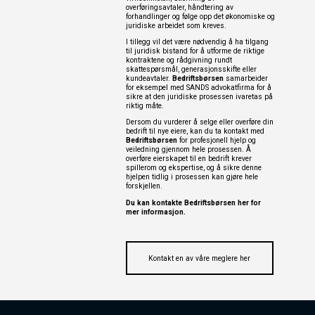
overføringsavtaler, håndtering av
forhandlinger og følge opp det økonomiske og
juridiske arbeidet som kreves.
I tillegg vil det være nødvendig å ha tilgang
til juridisk bistand for å utforme de riktige
kontraktene og rådgivning rundt
skattespørsmål, generasjonsskifte eller
kundeavtaler.
Bedriftsbørsen
samarbeider
for eksempel med SANDS advokatfirma for å
sikre at den juridiske prosessen ivaretas på
riktig måte.
Dersom du vurderer å selge eller overføre din
bedrift til nye eiere, kan du ta kontakt med
Bedriftsbørsen
for profesjonell hjelp og
veiledning gjennom hele prosessen. Å
overføre eierskapet til en bedrift krever
spillerom og ekspertise, og å sikre denne
hjelpen tidlig i prosessen kan gjøre hele
forskjellen.
Du kan kontakte Bedriftsbørsen
her
for
mer informasjon.
Kontakt en av våre meglere her