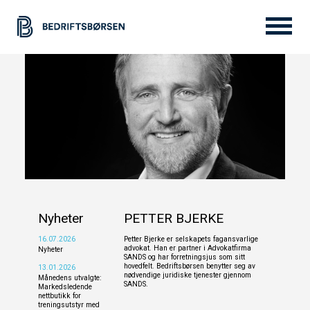
Bedrift til salgs
Selge
Tjenester
Nyheter
PETTER BJERKE
Om oss
16.07.2026
Petter Bjerke er selskapets fagansvarlige
advokat. Han er partner i Advokatfirma
Nyheter
SANDS og har forretningsjus som sitt
hovedfelt. Bedriftsbørsen benytter seg av
13.01.2026
nødvendige juridiske tjenester gjennom
Månedens utvalgte:
SANDS.
Markedsledende
nettbutikk for
treningsutstyr med