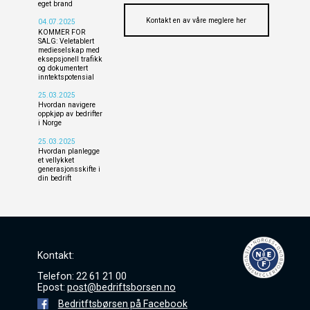
eget brand
Kontakt en av våre meglere her
04.07.2025
KOMMER FOR
SALG: Veletablert
medieselskap med
eksepsjonell trafikk
og dokumentert
inntektspotensial
25.03.2025
Hvordan navigere
oppkjøp av bedrifter
i Norge
25.03.2025
Hvordan planlegge
et vellykket
generasjonsskifte i
din bedrift
Kontakt:
Telefon: 22 61 21 00
Epost:
post@bedriftsborsen.no
Bedritftsbørsen på Facebook