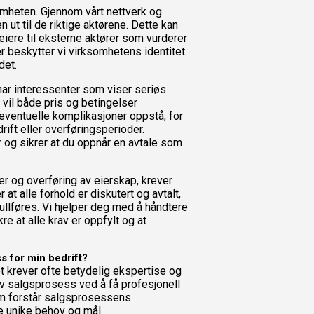
omheten. Gjennom vårt nettverk og
ut til de riktige aktørene. Dette kan
eiere til eksterne aktører som vurderer
er beskytter vi virksomhetens identitet
det.
ar interessenter som viser seriøs
 vil både pris og betingelser
 eventuelle komplikasjoner oppstå, for
rift eller overføringsperioder.
r og sikrer at du oppnår en avtale som
er og overføring av eierskap, krever
at alle forhold er diskutert og avtalt,
llføres. Vi hjelper deg med å håndtere
e at alle krav er oppfylt og at
s for min bedrift?
t krever ofte betydelig ekspertise og
iv salgsprosess ved å få profesjonell
som forstår salgsprosessens
e unike behov og mål.