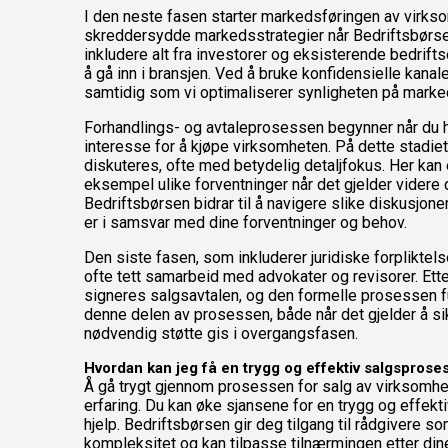
I den neste fasen starter markedsføringen av virks
skreddersydde markedsstrategier når Bedriftsbørsen 
inkludere alt fra investorer og eksisterende bedrifts
å gå inn i bransjen. Ved å bruke konfidensielle kanal
samtidig som vi optimaliserer synligheten på marke
Forhandlings- og avtaleprosessen begynner når du h
interesse for å kjøpe virksomheten. På dette stadiet
diskuteres, ofte med betydelig detaljfokus. Her kan
eksempel ulike forventninger når det gjelder videre d
Bedriftsbørsen bidrar til å navigere slike diskusjone
er i samsvar med dine forventninger og behov.
Den siste fasen, som inkluderer juridiske forpliktels
ofte tett samarbeid med advokater og revisorer. Etter 
signeres salgsavtalen, og den formelle prosessen fu
denne delen av prosessen, både når det gjelder å sikr
nødvendig støtte gis i overgangsfasen.
Hvordan kan jeg få en trygg og effektiv salgsproses
Å gå trygt gjennom prosessen for salg av virksomhe
erfaring. Du kan øke sjansene for en trygg og effekt
hjelp. Bedriftsbørsen gir deg tilgang til rådgivere 
kompleksitet og kan tilpasse tilnærmingen etter din