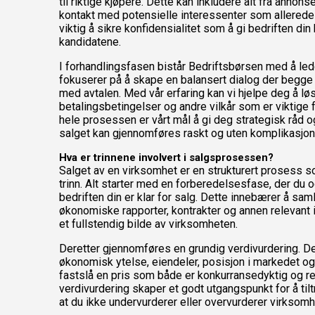
til riktige kjøpere. Dette kan inkludere alt fra annonse
kontakt med potensielle interessenter som allerede er
viktig å sikre konfidensialitet som å gi bedriften din
kandidatene.
I forhandlingsfasen bistår Bedriftsbørsen med å le
fokuserer på å skape en balansert dialog der begge 
med avtalen. Med vår erfaring kan vi hjelpe deg å løs
betalingsbetingelser og andre vilkår som er viktige 
hele prosessen er vårt mål å gi deg strategisk råd og
salget kan gjennomføres raskt og uten komplikasjon
Hva er trinnene involvert i salgsprosessen?
Salget av en virksomhet er en strukturert prosess so
trinn. Alt starter med en forberedelsesfase, der du
bedriften din er klar for salg. Dette innebærer å 
økonomiske rapporter, kontrakter og annen relevant 
et fullstendig bilde av virksomheten.
Deretter gjennomføres en grundig verdivurdering. De
økonomisk ytelse, eiendeler, posisjon i markedet og
fastslå en pris som både er konkurransedyktig og rea
verdivurdering skaper et godt utgangspunkt for å tilt
at du ikke undervurderer eller overvurderer virksomh