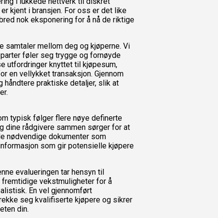
ring i lukkede nettverk til diskret
 kjent i bransjen. For oss er det like
 bred nok eksponering for å nå de riktige
de samtaler mellom deg og kjøperne. Vi
parter føler seg trygge og fornøyde
e utfordringer knyttet til kjøpesum,
for en vellykket transaksjon. Gjennom
 håndtere praktiske detaljer, slik at
er.
m typisk følger flere nøye definerte
 og dine rådgivere sammen sørger for at
samle nødvendige dokumenter som
informasjon som gir potensielle kjøpere
nne evalueringen tar hensyn til
 fremtidige vekstmuligheter for å
listisk. En vel gjennomført
rekke seg kvalifiserte kjøpere og sikrer
eten din.