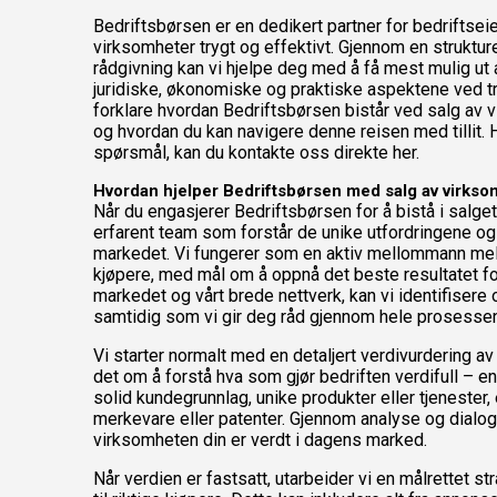
Bedriftsbørsen er en dedikert partner for bedriftse
virksomheter trygt og effektivt. Gjennom en struktur
rådgivning kan vi hjelpe deg med å få mest mulig ut 
juridiske, økonomiske og praktiske aspektene ved tra
forklare hvordan Bedriftsbørsen bistår ved salg av v
og hvordan du kan navigere denne reisen med tillit. 
spørsmål, kan du kontakte oss direkte
her
.
Hvordan hjelper Bedriftsbørsen med salg av virkso
Når du engasjerer Bedriftsbørsen for å bistå i salget 
erfarent team som forstår de unike utfordringene o
markedet. Vi fungerer som en aktiv mellommann me
kjøpere, med mål om å oppnå det beste resultatet for
markedet og vårt brede nettverk, kan vi identifisere 
samtidig som vi gir deg råd gjennom hele prosessen
Vi starter normalt med en detaljert verdivurdering av
det om å forstå hva som gjør bedriften verdifull – e
solid kundegrunnlag, unike produkter eller tjenester,
merkevare eller patenter. Gjennom analyse og dialog g
virksomheten din er verdt i dagens marked.
Når verdien er fastsatt, utarbeider vi en målrettet 