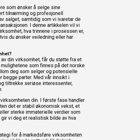
iere som ønsker å selge sine
ert tilnærming og profesjonell
av salget, samtidig som vi ivaretar de
nsaksjonen. I denne artikkelen vil vi
irksomhet, hva trinnene i prosessen er,
Hvis du ønsker veiledning eller har
mhet?
av din virksomhet, får du støtte fra et
g mulighetene som finnes på det norske
llom deg som selger og potensielle
 begge parter. Med vår innsikt i
og tiltrekke seriøse interessenter,
.
 virksomheten din. I første fase handler
nten det er stabil økonomisk vekst, et
 eller sterke immaterielle verdier som
ir vi deg et realistisk bilde av hva
strategi for å markedsføre virksomheten