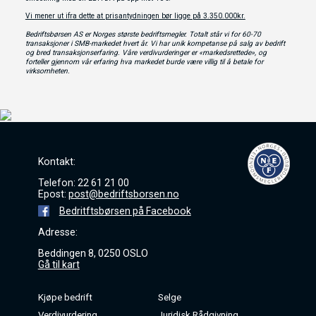
Vi mener ut ifra dette at prisantydningen bør ligge på 3.350.000kr.
Bedriftsbørsen AS er Norges største bedriftsmegler. Totalt står vi for 60-70
transaksjoner i SMB-markedet hvert år. Vi har unik kompetanse på salg av bedrift
og bred transaksjonserfaring. Våre verdivurderinger er «markedsrettede», og
forteller gjennom vår erfaring hva markedet burde være villig til å betale for
virksomheten.
Kontakt:
Telefon: 22 61 21 00
Epost:
post@bedriftsborsen.no
Bedritftsbørsen på Facebook
Adresse:
Beddingen 8, 0250 OSLO
Gå til kart
Kjøpe bedrift
Selge
Verdivurdering
Juridisk Rådgivning