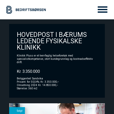
HOVEDPOST I BÆRUMS
Bedrift til salgs
LEDENDE FYSIKALSKE
KLINIKK
Selge
Klinikk Pluss er et tverrfaglig helseforetak med
spesialistkompetanse, stort kundegrunnlag og kostnadseffektiv
drift.
Tjenester
Kr. 3.350.000
Beliggenhet: Sandvika
Prisant. for 50,54%: Kr. 3.350.000,–
Omsetning 2024: Kr. 14.850.000,–
Om oss
Størrelse: 360 m2