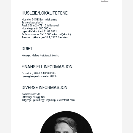
HUSLEIE/LOKALITETENE
Husleie: 94.583 kr/mnd eks mva
Betales kvartalsvis
Areal: 356 m2 + 78 m2 fellesareal
Husleiegaranti: 680.500 kr
Løpetid leiekontrakt: 21.09.2031
Felleskostnader: Ca 10.500 kr kr/mnd (a-konto)
Adresse: Løkketangen 10 A, 1337 Sandvika
DRIFT
Konsept: Helse, fysioterapi, trening
FINANSIELL INFORMASJON
Omsetning 2024: 14.850.000 kr
Lønn og terapeutkostnader: 78,8%
DIVERSE INFORMASJON
Kompaniskap: Ja
Offentlige pålegg: Nei
Tilgjengelige vedlegg: Regnskap, leiekontrakt, m.m.