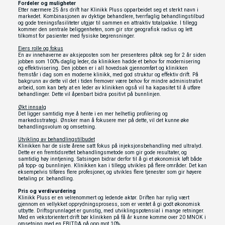
Fordeler og muligheter
Etter nærmere 25 års drift har Klinikk Pluss opparbeidet seg et sterkt navn i
markedet. Kombinasjonen av dyktige behandlere, tverrfaglig behandlingstilbud
og gode treningsfasiliteter utgjør til sammen en attraktiv totalpakke. I tillegg
kommer den sentrale beliggenheten, som gir stor geografisk radius og lett
tilkomst for pasienter med fysiske begrensninger.
Eiers rolle og fokus
En av innehaverne av aksjeposten som her presenteres påtok seg for 2 år siden
jobben som 100% daglig leder, da klinikken hadde et behov for modernisering
og effektivisering. Den jobben er i all hovedsak gjennomført og klinikken
fremstår i dag som en moderne klinikk, med god struktur og effektiv drift. På
bakgrunn av dette vil det i tiden fremover være behov for mindre administrativt
arbeid, som kan bety at en leder av klinikken også vil ha kapasitet til å utføre
behandlinger. Dette vil åpenbart bidra positivt på bunnlinjen.
Økt innsalg
Det ligger samtidig mye å hente i en mer helhetlig profilering og
markedsstrategi. Ønsker man å fokusere mer på dette, vil det kunne øke
behandlingsvolum og omsetning.
Utvikling av behandlingstilbudet
Klinikken har de siste årene satt fokus på injeksjonsbehandling med ultralyd.
Dette er en fremtidsrettet behandlingsmetode som gir gode resultater, og
samtidig høy inntjening. Satsingen bidrar derfor til å gi et økonomisk løft både
på topp- og bunnlinjen. Klinikken kan i tillegg utvikles på flere områder. Det kan
eksempelvis tilføres flere profesjoner, og utvikles flere tjenester som gir høyere
betaling pr. behandling.
Pris og verdivurdering
Klinikk Pluss er en velrenommert og ledende aktør. Driften har nylig vært
gjennom en vellykket opprydningsprosess, som er ventet å gi godt økonomisk
utbytte. Driftsgrunnlaget er gunstig, med utviklingspotensial i mange retninger.
Med en vekstorientert drift bør klinikken på få år kunne komme over 20 MNOK i
omsetning med en EBITDA på opp mot 10%.