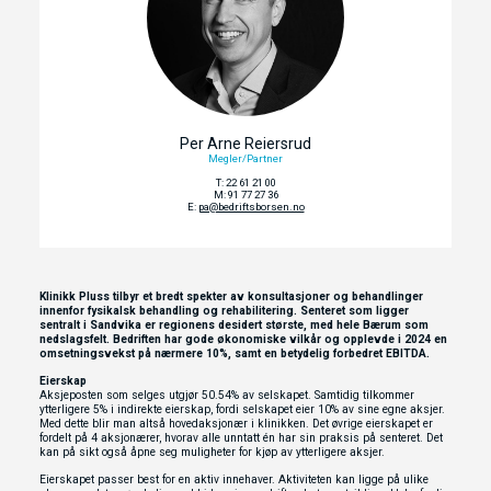
Per Arne Reiersrud
Megler/Partner
T: 22 61 21 00
M: 91 77 27 36
E:
pa@bedriftsborsen.no
Klinikk Pluss tilbyr et bredt spekter av konsultasjoner og behandlinger
innenfor fysikalsk behandling og rehabilitering. Senteret som ligger
sentralt i Sandvika er regionens desidert største, med hele Bærum som
nedslagsfelt. Bedriften har gode økonomiske vilkår og opplevde i 2024 en
omsetningsvekst på nærmere 10%, samt en betydelig forbedret EBITDA.
Eierskap
Aksjeposten som selges utgjør 50.54% av selskapet. Samtidig tilkommer
ytterligere 5% i indirekte eierskap, fordi selskapet eier 10% av sine egne aksjer.
Med dette blir man altså hovedaksjonær i klinikken. Det øvrige eierskapet er
fordelt på 4 aksjonærer, hvorav alle unntatt én har sin praksis på senteret. Det
kan på sikt også åpne seg muligheter for kjøp av ytterligere aksjer.
Eierskapet passer best for en aktiv innehaver. Aktiviteten kan ligge på ulike