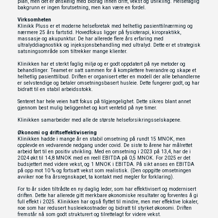
plan, men det er ønskelig med bidrag innen drift, vekst og utvikling. Helsefaglig
bakgrunn er ingen forutsetning, men kan være en fordel.
Virksomheten
Klinikk Pluss er et moderne helseforetak med helhetlig pasienttilnærming og
nærmere 25 års fartstid. Hovedfokus ligger på fysioterapi, kiropraktikk,
massasje og akupunktur. De har allerede flere års erfaring med
ultralyddiagnostikk og injeksjonsbehandling med ultralyd. Dette er et strategisk
satsningsområde som tiltrekker mange klienter.
Klinikken har et sterkt faglig miljø og er godt oppdatert på nye metoder og
behandlinger. Teamet er satt sammen for å komplettere hverandre og skape et
helhetlig pasienttilbud. Driften er organisert etter en modell der alle behandlerne
er selvstendige og betaler omsetningsbasert husleie. Dette fungerer godt, og har
bidratt til en stabil arbeidsstokk.
Senteret har hele veien hatt fokus på tilgjengelighet. Dette sikres blant annet
gjennom best mulig beliggenhet og kort ventetid på nye timer.
Klinikken samarbeider med alle de største helseforsikringsselskapene.
Økonomi og driftseffektivisering
Klinikken hadde i mange år en stabil omsetning på rundt 15 MNOK, men
opplevde en vedvarende nedgang under covid. De siste to årene har målrettet
arbeid ført til en positiv utvikling. Med en omsetning i 2023 på 13,4, har de i
2024 økt til 14,8 MNOK med en reell EBITDA på 0,5 MNOK. For 2025 er det
budsjettert med videre vekst, og 1 MNOK i EBITDA. På sikt anses en EBITDA
på opp mot 10 % og fortsatt vekst som realistisk. (Den oppgitte omsetningen
avviker noe fra årsregnskapet, ta kontakt med megler for forklaring).
For to år siden tiltrådte en ny daglig leder, som har effektivisert og modernisert
driften. Dette har allerede gitt merkbare økonomiske resultater og forventes å gi
full effekt i 2025. Klinikken har også flyttet til mindre, men mer effektive lokaler,
noe som har redusert husleiekostnader og bidratt til styrket økonomi. Driften
fremstår nå som godt strukturert og tilrettelagt for videre vekst.