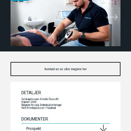
Kontakt en av våre meglere her
DETALJER
Selskapets navn: Klinikk Pluss AS
Etablert: 2000
Bakgrunn for salg: Endrede prioriteringer
Nett Klinikkpluss.no + Facebook
DOKUMENTER
Prospekt