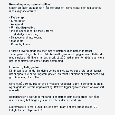
Behandlings- og spesialisttilbud
Staben omfatter blant annet ni fysioterapeuter –Senteret har stor kompetanse
innen følgende områder:
• Fysioterapi
• Kiropraktor
• Akupunktur
• Ultralyddiagnostikk
• Injeksjonsbehandling med ultralyd
• Trykkbølgebehandling
• Slyngebehandling/Neurac
• Massasje
• Personlig trener
I tillegg tilbys treningssesjoner med fysioterapeut og personlig trener.
Treningsavdelingen brukes både behandlingsrelatert, og gjennom frittstående
medlemskap. Klinikken har satt et tak på 200 medlemmer for at det skal være
god kapasitet for pasienter under opptrening.
Lokaler og beliggenhet
Klinikken ligger midt i Sandvika sentrum, med tog og buss rett rundt hjørnet.
Det er også flere parkeringsmuligheter i området. Lokalene er nyoppussede, og
godt tilrettelagt for driften.
Senteret på 360 m2 består av en hyggelig resepsjon, samt13 behandlingsrom
og en godt utrustet treningsavdeling. Rett ved ligger også et senter for avansert
ortopedi.
Beliggenheten i Bærum gir tilgang til et stort og bemidlet marked, der både
interessen og betalingsviljen for helsetjenester er svært høy.
Nærområdet er i sterk utvikling, og det vil blant annet ferdigstilles ca. 70
leiligheter her i løpet av 2025.